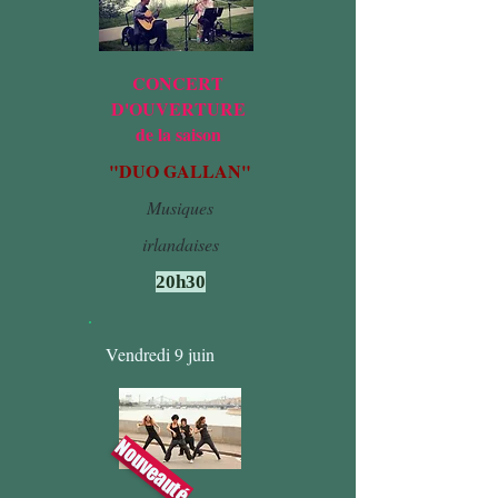
CONCERT
D'OUVERTURE
de la saison
"DUO GALLAN"
Musiques
irlandaises
20h30
Vendredi 9 juin
Nouveauté