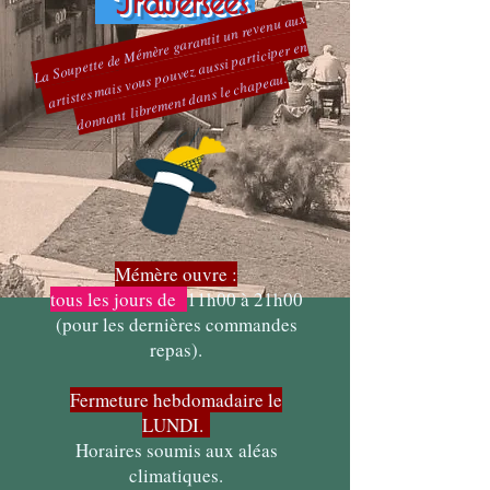
La Soupette de
Mémère garantit un revenu aux
artistes mais vous pouvez aussi participer en
.
librement dans le chapeau
donnant
Mémère ouvre :
tous les jours de
11h00 à 21h00
(pour les dernières commandes
repas).
Fermeture hebdomadaire le
LUNDI.
Horaires soumis aux aléas
climatiques.