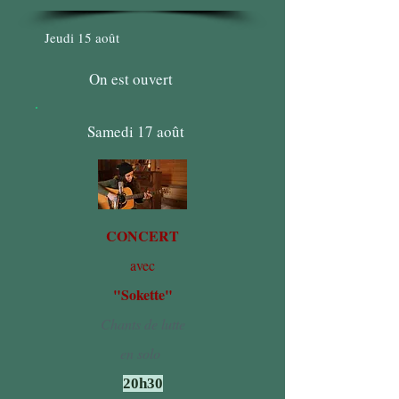
Jeudi 15 août
On est ouvert
Samedi 17 août
CONCERT
avec
"Sokette"
Chants de lutte
en solo
20h30