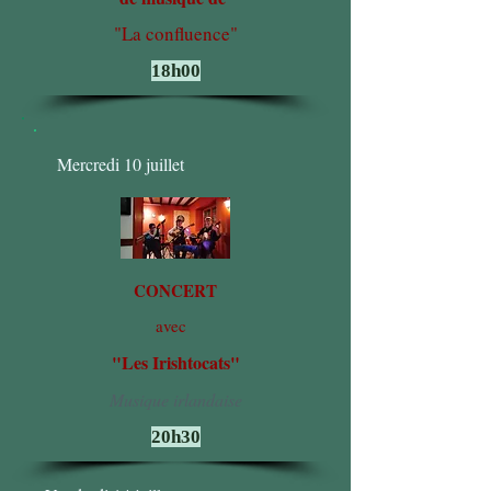
"La confluence"
18h00
Mercredi 10 juillet
CONCERT
avec
"Les Irishtocats"
Musique irlandaise
20h30