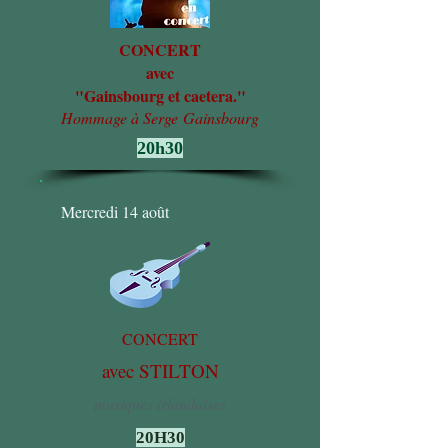
CONCERT
avec
"Gainsbourg et caetera."
Hommage à
Serge
Gainsbourg
20h30
Mercredi 14 août
CONCERT
avec STILTON
musiques irlandaises
20H30