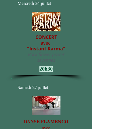
Mercredi 24 juillet
CONCERT
avec
"Instant Karma"
Rock flower power
seventies
20h30
Samedi 27 juillet
DANSE FLAMENCO
avec