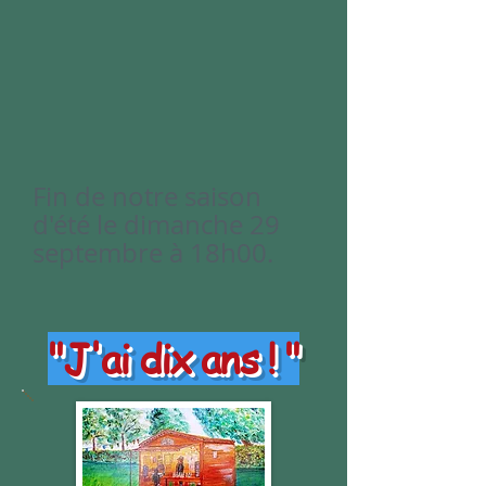
Fin de notre saison
d'été le dimanche 29
septembre à 18h00.
"J'ai dix ans ! "