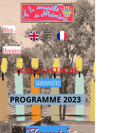
Blog
Horaires
PORT D'ATTACHE
Savonnières
PROGRAMME 2023
"Traversées"