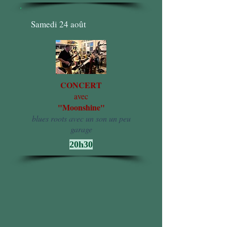
Samedi 24 août
CONCERT
avec
"Moonshine"
blues roots avec un son un peu
garage
20h30