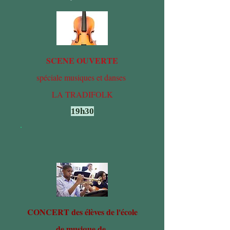
SCENE OUVERTE
spéciale musiques et danses
LA TRADIFOLK
19h30
CONCERT des élèves de l'école
de musique de