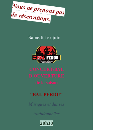
Nous ne prenons pas
de
réservation
s.
Samedi 1er juin
CONCERT/BAL
D'OUVERTURE
de la saison
"BAL PERDU"
Musiques et danses
traditionnelles
20h30