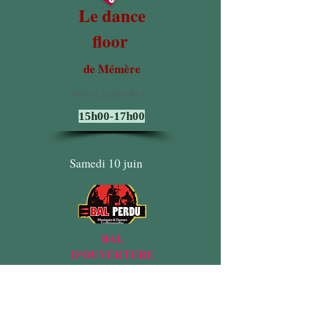
Le d
ance
floor
de Mémère
Venez guincher !
15h00-17h00
Samedi 10 juin
BAL
D'OUVERTURE
de la saison
"BAL PERDU"