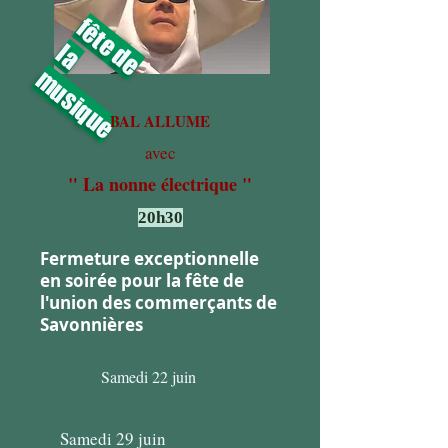
f
ê
t
e
d
e
l
a
musique
BAL ALLUME
avec
" La nonne électrique "
20h3
0
Fermeture exceptionnelle
en soirée pour la fête de
l'union des commerçants de
Savonnières
Samedi 22 juin
Samedi 29 juin