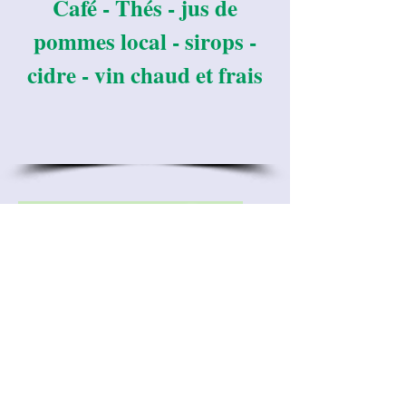
Café - Thés - jus de
pommes local - sirops -
cidre - vin chaud et frais
Dicton du jour : "si tu
veux te porter bien,
mets dans ton estomac
un jardin."
CHARTE