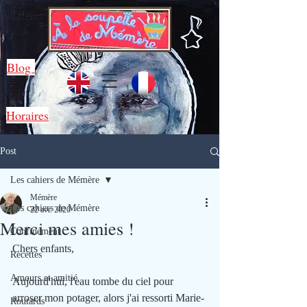
Blog
Horaires
Post
Les cahiers de Mémère
Mémère
Les cahiers de Mémère
22 avr. 2020
Merci mes amies !
Confinement
Chers enfants, 
Recettes
Amours et amitié
Aujourd'hui, l'eau tombe du ciel pour 
arroser mon potager, alors j'ai ressorti Marie-
Routards