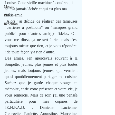
Louise. Cette vieille machine à coudre qui 
Morale
ne m'a jamais lâchée et qui est plus ma 
fidèle amie. 
Plaidoyer
 Alors j'ai décidé de réaliser ces fameuses 
Rébellion
"barrières à postillons" ou "masques grand 
public" pour d'autres ami(e)s fidèles. Oui 
vous me direz, ça ne sert à rien mais c'est 
toujours mieux que rien, et je vous répondrai 
: de toute façon y'a rien d'autre.
Des amies, j'en apercevais souvent à la 
Soupette, jeunes, plus jeunes et plus toutes 
jeunes, mais toujours jeunes, qui venaient 
quasi quotidiennement partager ma cuisine. 
Sachez que je garde chaque visage en 
mémoire, et de votre présence et votre vie, je 
vous remercie. Mais ce soir, j'ai une pensée 
particulière pour mes copines de 
l'E.H.P.A.D. : Danielle, Lucienne, 
Georgette, Paulette, Augustine, Marceline, 