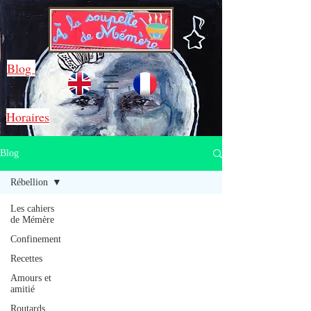
Blog
Horaires
Blog
Rébellion
Les cahiers
de Mémère
Confinement
Recettes
Amours et
amitié
Routards